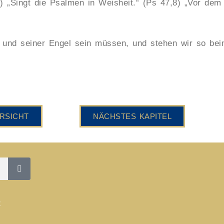
) „Singt die Psalmen in Weisheit.“ (Ps 47,8) „Vor dem 
s und seiner Engel sein müssen, und stehen wir so be
RSICHT
NÄCHSTES KAPITEL
z