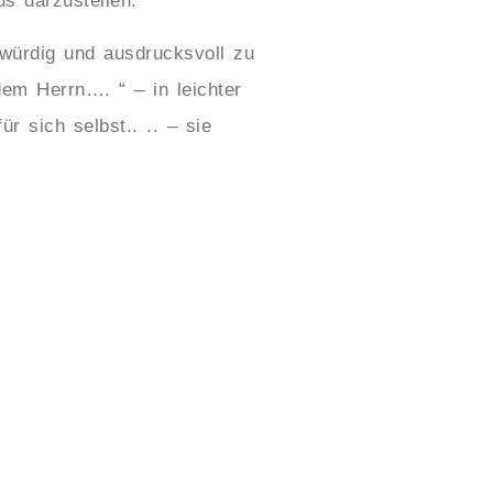
s darzustellen.
 würdig und ausdrucksvoll zu
dem Herrn…. “ – in leichter
r sich selbst.. .. – sie