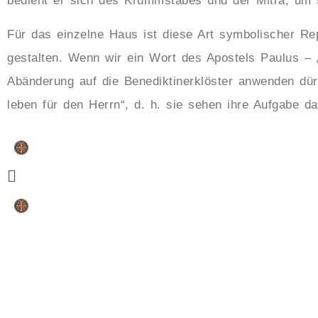
bedient er sich des Krummstabes und der Mitra, um s
Für das einzelne Haus ist diese Art symbolischer Re
gestalten. Wenn wir ein Wort des Apostels Paulus – „
Abänderung auf die Benediktinerklöster anwenden dürf
leben für den Herrn“, d. h. sie sehen ihre Aufgabe d