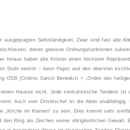
er ausgeprägten Selbständigkeit. Zwar sind fast alle Ab
eschlossen, denen gewisse Ordnungsfunktionen zukom
er hinaus haben alle Klöster einen höchsten Repräsen
en Stuhl vertritt – beim Papst und den obersten kirch
g OSB (Ordinis Sancti Benedicti = „Orden des heiligen
nzelnen Hauses nicht. Jede zentralistische Tendenz ist
timmt. Auch vom Ortsbischof ist die Abtei unabhängig. 
ne „Kirche im Kleinen“ zu sein. Dies kommt sehr sinnfä
den Ring als Zeichen seiner obrigkeitlichen Gewalt. B