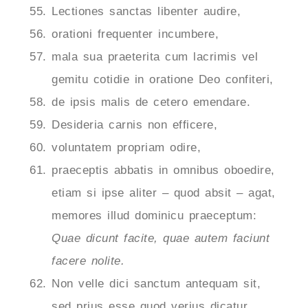
Lectiones sanctas libenter audire,
orationi frequenter incumbere,
mala sua praeterita cum lacrimis vel
gemitu cotidie in oratione Deo confiteri,
de ipsis malis de cetero emendare.
Desideria carnis non efficere,
voluntatem propriam odire,
praeceptis abbatis in omnibus oboedire,
etiam si ipse aliter – quod absit – agat,
memores illud dominicu praeceptum:
Quae dicunt facite, quae autem faciunt
facere nolite.
Non velle dici sanctum antequam sit,
sed prius esse quod verius dicatur.