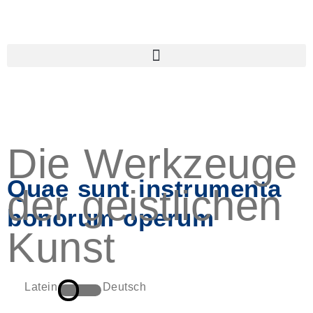
Quae sunt instrumenta
bonorum operum
Latein
Deutsch