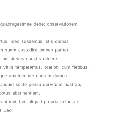
 quadragesimae debet observationem
rtus, ideo suademus istis diebus
am suam custodire omnes pariter,
 his diebus sanctis diluere.
 vitiis temperamus, orationi cum fletibus,
atque abstinentiae operam damus.
iquid solito pensu servitutis nostrae,
potus abstinentiam,
bi indictam aliquid propria voluntate
t Deo,