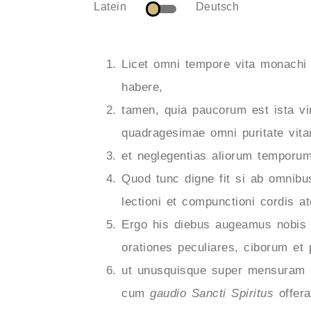
Latein
Deutsch
Licet omni tempore vita monachi
habere,
tamen, quia paucorum est ista vi
quadragesimae omni puritate vit
et neglegentias aliorum temporum
Quod tunc digne fit si ab omnibus
lectioni et compunctioni cordis 
Ergo his diebus augeamus nobis al
orationes peculiares, ciborum et 
ut unusquisque super mensuram si
cum
gaudio Sancti Spiritus
offera