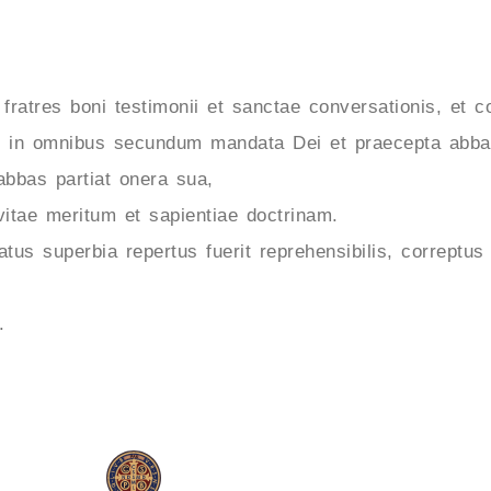
 fratres boni testimonii et sanctae conversationis, et c
as in omnibus secundum mandata Dei et praecepta abbat
abbas partiat onera sua,
itae meritum et sapientiae doctrinam.
latus superbia repertus fuerit reprehensibilis, correptu
.