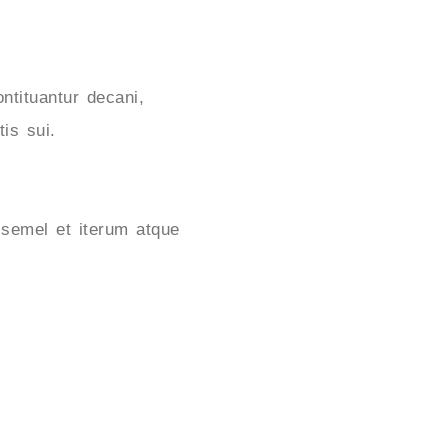
ontituantur decani,
is sui.
s semel et iterum atque