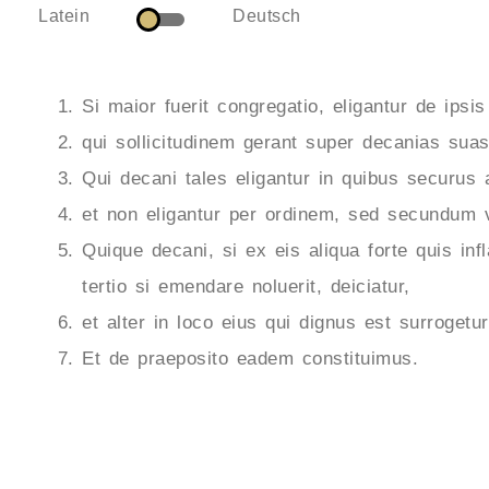
Latein
Deutsch
Si maior fuerit congregatio, eligantur de ipsis
qui sollicitudinem gerant super decanias su
Qui decani tales eligantur in quibus securus 
et non eligantur per ordinem, sed secundum v
Quique decani, si ex eis aliqua forte quis inf
tertio si emendare noluerit, deiciatur,
et alter in loco eius qui dignus est surrogetur
Et de praeposito eadem constituimus.