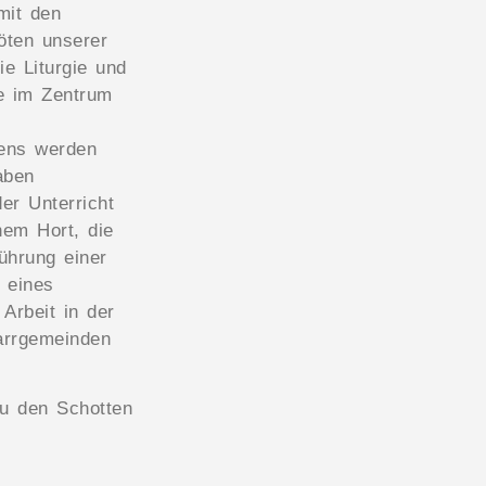
mit den
öten unserer
e Liturgie und
he im Zentrum
ens werden
aben
er Unterricht
em Hort, die
ührung einer
 eines
Arbeit in der
arrgemeinden
u den Schotten